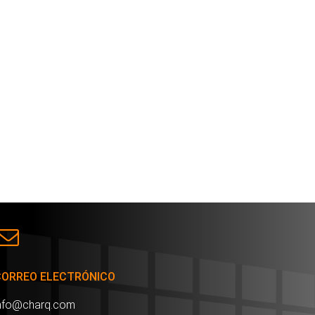
CORREO ELECTRÓNICO
nfo@charq.com