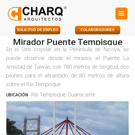
SOLICITUD DE EMPLEO
COLABORADORES
Mirador Puente Tempisque
En el Sitio coyolar en la Península de Nicoya, se
puede observar desde el mirador, el Puente La
Amistad de Taiwán, con 780 metros de longitud, dos
pilones para el atirantado de 80 metros de altura
sobre el Río Tempisque.
Río Tempisque, Guanacaste
UBICACIÓN